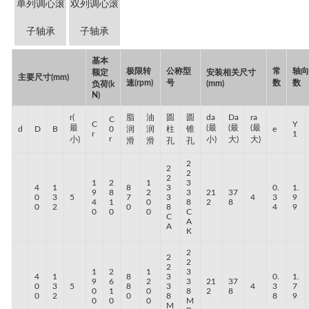
单列调心滚
双列调心滚
子轴承
子轴承
基本
极限转
公称型
常
轴
额定
安装相关尺寸
主要尺寸(mm)
速(rpm)
号
数
数
(mm)
负荷(k
N)
r(
脂
油
圆
圆
da
Da
ra
C
C
Y
最
(最
(最
(最
d
D
B
0
润
润
柱
锥
e
r
1
r
小)
小)
大)
大)
滑
滑
孔
孔
2
2
2
2
1
2
1
3
4
1
8
3
0.
1.
9
8
2
3
21
37
0
3
5
7
3
4
3
9
4
1
0
8
2
8
0
2
0
8
4
9
0
0
0
C
C
A
A
K
2
2
2
2
1
2
1
3
4
1
8
3
0.
1.
9
6
2
3
21
37
0
3
5
8
3
4
3
7
0
1
0
8
2
8
0
2
0
8
8
9
0
0
0
M
M