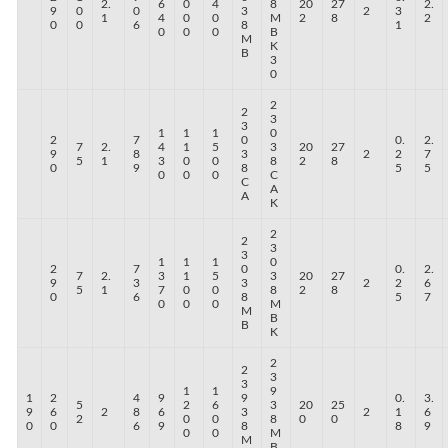
2.
6
0
4
8
20
27
2.
9
0
0
3
2
3
1
4
0
0
M
2
8
2
0
0
6
8
1
0
0
0
B
M
K
B
3
0
2
2
3
3
1
1
1
0
2
7
0
0.
2.
7
2.
4
1
5
3
20
27
9
8
3
2
2
7
5
1
3
0
0
8
2
8
0
9
8
5
5
0
0
0
C
C
A
A
K
2
2
3
3
1
1
1
0
2
7
0
0.
2.
7
2.
3
1
5
3
20
27
9
3
3
2
2
6
5
1
7
0
0
8
2
8
0
6
8
5
7
0
0
0
M
M
B
B
K
2
2
3
3
1
1
9
1
2
4
9
9
0.
3.
5
2
6
3
20
25
9
6
2
8
6
3
2
1
6
2
0
0
8
0
0
0
0
6
9
8
8
9
0
0
M
M
B