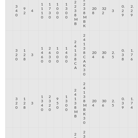
2
1
1
1
1
2
3
2
0.
2.
9
1
7
0
3
3
20
32
4
4
3
3
2
2
2
1
3
0
0
8
8
2
0
8
9
9
0
0
0
0
M
M
B
B
K
2
4
2
1
4
1
2
1
1
3
3
1
1
0.
1.
4
6
0
4
8
20
30
2.
2
2
3
3
3
7
6
3
0
0
C
4
6
5
0
8
8
8
6
0
0
0
0
A
C
K
A
3
0
2
4
2
1
4
1
2
1
3
3
1
9
1
0.
1.
3
3
3
8
20
30
2.
2
2
3
5
3
3
7
4
2
0
M
4
6
5
0
8
0
8
9
4
0
0
0
B
M
K
B
3
0
2
2
3