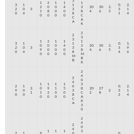
3
1
2
1
1
1
3
1
1
0.
2.
2
0
0
4
3
20
30
2.
2
0
3
3
3
1
1
8
0
0
8
4
6
5
0
4
8
1
4
0
0
0
0
C
C
A
A
K
2
2
3
3
1
2
1
1
1
3
1
1
0.
1.
0
0
0
4
3
20
30
2.
2
0
3
3
3
9
9
0
0
0
8
4
6
5
0
4
8
4
6
0
0
0
0
M
M
B
B
K
2
4
2
0
4
1
1
1
1
3
2
1
0
0.
2.
2.
0
9
1
5
8
20
27
9
0
3
2
3
1
1
1
2
0
0
C
2
8
0
0
8
2
4
0
0
0
0
A
C
K
A
3
0
2
4
2
0
4
1
1
1
3
2
1
9
0
0.