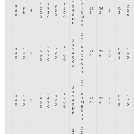
2
1
1
1
2
3
9
2
2.
9
2
9
2
4
21
34
0.
6
4
3
4
3
2
8
3
3
0
0
8
2
3
0
0
0
6
0
0
0
M
M
B
B
K
2
4
2
1
4
1
2
1
4
3
1
9
1
0.
1.
6
9
3
0
21
32
2.
4
4
3
9
4
4
6
6
7
0
C
4
6
5
0
0
0
0
1
5
0
0
0
A
C
K
A
3
0
2
4
2
1
4
1
2
1
4
3
1
8
1
0.
1.
4
4
2
0
21
32
2.
4
4
3
9
4
3
7
5
9
0
M
4
6
5
0
0
0
0
8
5
0
0
0
B
M
K
B
3
0
2
2
3