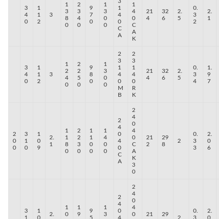
3
1
2
1
1
3
1
9
1
0.
3
3
3
4
21
32
2.
2.
4
1
3
7
4
3
8
4
0
0
4
6
5
1
0
2
0
0
2
0
0
0
C
C
A
A
K
2
2
3
3
1
2
1
3
1
9
1
1
0.
1.
2
2
3
21
32
2.
4
1
3
8
4
4
3
9
4
5
0
4
6
5
0
2
0
0
0
4
7
0
0
0
M
R
B
K
2
4
2
0
4
1
2
1
1
4
2
3
1
0
0.
2.
2.
1
2
1
4
0
21
29
0
1
0
4
2
3
0
1
8
3
0
0
C
2
8
0
0
9
0
3
6
0
0
0
0
A
C
K
A
3
0
2
4
2
0
4
1
1
1
4
3
1
9
0
0.
2.
2.
0
9
3
0
21
29
1
0
5
4
2
3
0