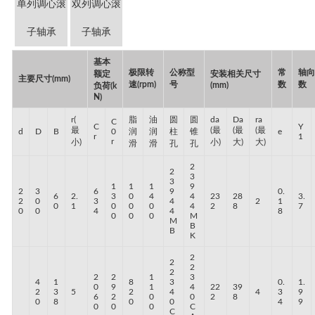
单列调心滚
双列调心滚
子轴承
子轴承
基本
极限转
公称型
常
轴
额定
安装相关尺寸
主要尺寸(mm)
速(rpm)
号
数
数
(mm)
负荷(k
N)
r(
脂
油
圆
圆
da
Da
ra
C
C
Y
最
(最
(最
(最
d
D
B
0
润
润
柱
锥
e
r
1
r
小)
小)
大)
大)
滑
滑
孔
孔
2
2
3
3
1
1
1
9
2
3
6
9
0.
6
2.
3
0
4
4
23
28
3.
2
0
3
4
2
1
0
1
0
0
0
4
2
8
7
0
0
4
4
8
0
0
0
M
M
B
B
K
2
2
2
2
2
2
1
3
4
1
8
3
0.
1.
0
9
1
4
22
39
2
3
5
2
4
4
3
9
6
2
0
0
2
8
0
8
0
0
4
9
0
0
0
C
C