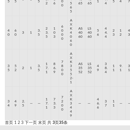
5
5
5
0
1
5
4
2
6
5
65
65
4
0
6
5
A
X
6
2
1
K
AS
LS
4
4
6
3.
0
5
2
1
3
1
3.
0
4
40
40
4.
0
0
5
0
6
3
2
5
3
0
60
60
4
0
6
0
A
X
7
K
1
8
AS
LS
3
3
5
3.
8
3
4
1
9.
2
1
7.
6.
35
35
8.
5
2
5
0
5
9
1
1
1
9
52
52
4
0
5
2-
1
A
X
7
1
7
K
4
3
4
2.
2
3
1
—
—
7.
3.
3
—
—
6.
—
4
9
5
0
7
1
1
3
4
6
0
4
9
首页
1
2
3
下一页
末页
共
3
页
35
条