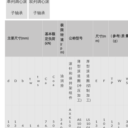
单列调心滚
双列调心滚
子轴承
子轴承
极
限
基本额
转
( 参考) 质 
尺寸(m
主要尺寸(mm)
公称型号
定负荷
速
m)
（g）
(kN)
(r
p
m)
薄
厚
滚
型
型
针
滚
滚
和
油
道
道
t
C
保
t
C
T
d
D
b
w
o
润
圈
圈
E
F
W
w
a
P
持
s
a
滑
(冲
(切
架
压
制
组
加
加
件
工)
工)
A
X
K
3
AS
LS
1
1
1
7
5
1
1
1
4
10
10
0
5
0
3
4
1
6
6.
0
0
3
2
0
01
01
6.
1