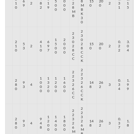
6
5
0
8
15
20
1
2
8
1
2
2
3
1
9
0
0
M
0
0
0
2
9
8
1
5
0
0
B
M
K
B
3
0
2
2
3
3
1
2
0
2
4
6
0
0.
3.
5
5
0
2
15
20
1
2
1
9
2
2
2
0
3
0
0
8
0
0
0
0
7
8
2
4
0
0
C
C
C
C
K
2
2
2
2
1
1
1
1
3
2
3
0.
1.
9
0
3
2
6
2
14
26
8
4
2
3
3
9
3
0
2
0
0
6
8
2
0
6
4
9
0
0
0
0
C
C
C
C
K
2
2
2
2
1
1
1
3
2
9
3
0.
9
2
4
8
2
14
26
1.
8
4
4
2
3
3
3
0
0
0
6
8
2
8
0
8
6
7
0
0
0
M
M
B