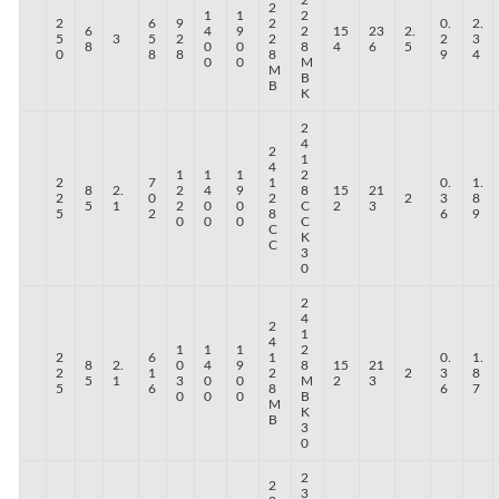
2
1
1
2
2
6
9
2
0.
2.
6
4
9
2
15
23
2.
5
3
5
2
2
2
3
8
0
0
8
4
6
5
0
8
8
8
9
4
0
0
M
M
B
B
K
2
4
2
1
4
1
1
1
2
2
7
1
0.
1.
8
2.
2
4
9
8
15
21
2
0
2
2
3
8
5
1
2
0
0
C
2
3
5
2
8
6
9
0
0
0
C
C
K
C
3
0
2
4
2
1
4
1
1
1
2
2
6
1
0.
1.
8
2.
0
4
9
8
15
21
2
1
2
2
3
8
5
1
3
0
0
M
2
3
5
6
8
6
7
0
0
0
B
M
K
B
3
0
2
2
3