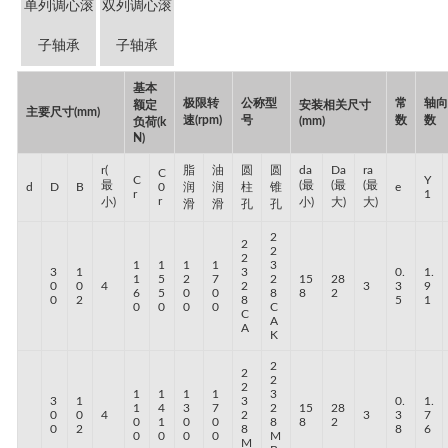
单列调心滚
双列调心滚
子轴承
子轴承
基本
极限转
公称型
常
轴
额定
安装相关尺寸
主要尺寸(mm)
速(rpm)
号
数
数
(mm)
负荷(k
N)
r(
脂
油
圆
圆
da
Da
ra
C
C
Y
最
(最
(最
(最
d
D
B
0
润
润
柱
锥
e
r
1
r
小)
小)
大)
大)
滑
滑
孔
孔
2
2
2
2
1
1
1
1
3
3
1
3
0.
1.
1
5
2
7
2
15
28
0
0
4
2
3
3
9
6
5
0
0
8
8
2
0
2
8
5
1
0
0
0
0
C
C
A
A
K
2
2
2
2
1
1
1
1
3
3
1
3
0.
1.
1
4
3
7
2
15
28
0
0
4
2
3
3
7
0
1
0
0
8
8
2
0
2
8
8
6
0
0
0
0
M
M