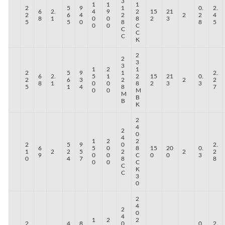
3
1
1
1
2
5
9
1
0.
2.
6
2.
4
9
2
15
21
2
6
4
2
2
2
4
8
1
0
0
8
2
3
5
5
0
8
8
5
0
0
C
C
C
C
K
2
2
3
3
1
2
1
2
5
9
1
2.
6
2.
5
1
2
15
21
0.
2
6
3
2
2
2
8
1
0
0
8
2
3
3
5
1
4
8
7
0
0
M
M
B
B
K
2
4
2
0
4
1
2
2
2
5
9
0
2.
6
5
0
8
15
20
0.
1
2
2
5
2
2
2
9
0
0
C
0
0
3
0
4
7
8
8
0
0
C
C
K
C
3
0
2
4
2
0
4
1
2
2
2
4
8
0
0.
2.