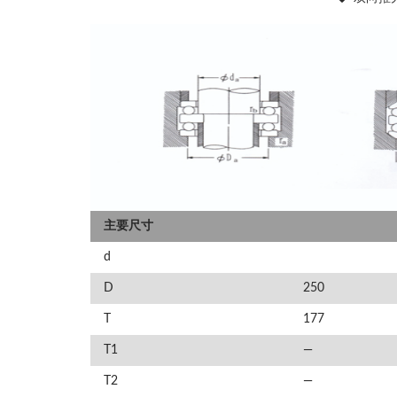
主要尺寸
d
D
250
T
177
T1
—
T2
—