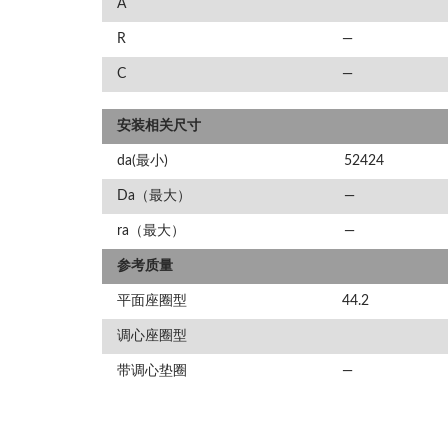
A
R
—
C
—
安装相关尺寸
da(最小)
52424
Da（最大）
—
ra（最大）
—
参考质量
平面座圈型
44.2
调心座圈型
带调心垫圈
—