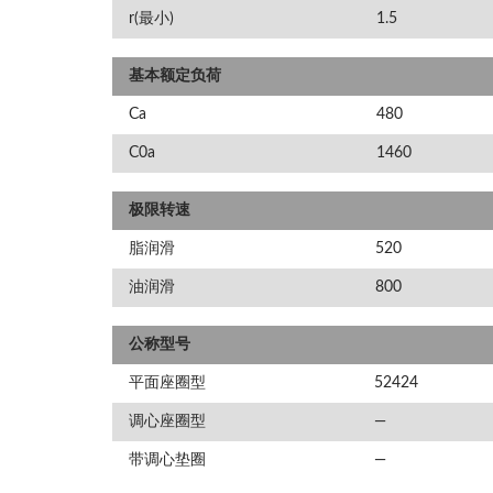
r(最小)
1.5
基本额定负荷
Ca
480
C0a
1460
极限转速
脂润滑
520
油润滑
800
公称型号
平面座圈型
52424
调心座圈型
—
带调心垫圈
—