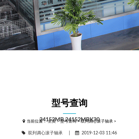
型号查询
24152MB,24152MBK30
当前位置：
主页
>
型号查询
>
双列调心滚子轴承
>
双列调心滚子轴承
|
2019-12-03 11:46