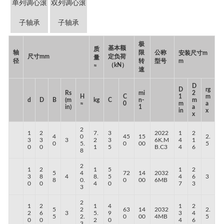
单列调心滚
双列调心滚
子轴承
子轴承
极
基本额
质
轴
限
公称
安装尺寸m
尺寸mm
定负荷
量
径
转
型号
m
（kN）
≈
速
D
D
rg
Rs
mi
2
H
C
1
m
d
D
B
(m
kg
C
n-
m
≈
0
m
a
in)
1
a
in
x
x
2
1
2
7.
3
2022
1
2
4
0
45
15
2.
3
3
3
2
3
6K.M
4
1
0
5.
0
00
5
0
0
1
5
B.C3
4
6
8
2
1
2
1
5
1
2
5
4
72
14
2032
3
8
4
8.
5
4
6
3
8
0.
0
00
6MB
0
0
4
0
7
3
3
2
1
2
1
4
1
2
5
2
63
14
2032
2.
2
6
3
5.
9
3
4
5
2.
0
00
4MB
5
0
0
2
0
4
6
3