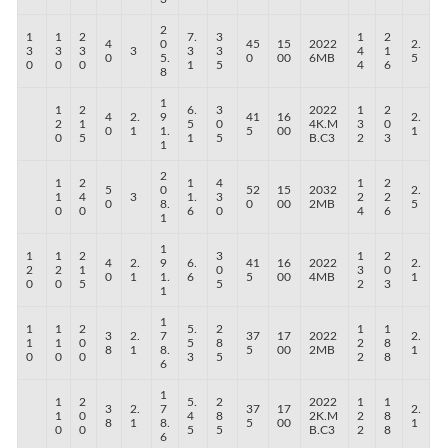
2
1
1
2
7.
3
1
2
4
0
45
15
2022
2.
3
3
3
3
3
3
4
1
0
5.
0
00
6MB
5
0
0
0
1
5
4
6
8
1
1
2
6.
3
2022
1
2
4
2.
9
41
16
2.
2
1
5
0
4K.M
3
0
0
1
1.
5
00
1
0
5
1
5
B.C3
2
3
1
2
1
2
1
4
1
2
5
0
52
15
2032
2.
1
4
3
1.
3
2
2
0
8.
0
00
2MB
5
0
0
6
0
4
6
1
1
1
1
2
3
1
2
4
2.
9
6.
41
16
2022
2.
2
2
1
0
3
0
0
1
1.
6
5
00
4MB
1
0
0
5
5
2
3
1
1
1
1
2
5.
2
1
1
3
2.
7
37
17
2022
2.
1
1
0
5
8
2
8
8
1
8.
5
00
2MB
1
0
0
0
3
5
2
8
6
1
1
2
5.
2
2022
1
1
3
2.
7
37
17
2.
1
0
4
8
2K.M
2
8
8
1
8.
5
00
1
0
0
5
5
B.C3
2
8
6