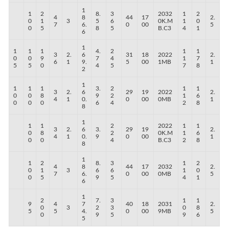
1
1
2
8.
3
2032
1
2
4
8
44
17
2.
0
1
3
5
6
0K.M
1
0
7
6.
0
00
5
0
5
8
5
B.C3
4
1
6
1
1
1
1
4.
2
1
1
3
2.
6
31
18
2022
2.
0
0
9
7
4
1
7
6
1
9.
5
00
1MB
1
5
5
0
4
5
7
8
2
1
1
1
1
3.
2
1
1
3
2.
6
29
19
2022
2.
0
0
8
9
2
1
6
4
1
0.
0
00
0MB
1
0
0
0
6
4
2
8
8
1
1
1
2
2022
1
1
3
2.
6
3.
29
19
2.
0
8
2
0K.M
1
6
4
1
0.
9
0
00
1
0
0
4
B.C3
2
8
8
1
1
2
8.
3
1
2
4
8
44
17
2032
2.
0
1
3
6
6
1
0
7
6.
0
00
0MB
5
0
5
9
5
4
1
6
1
2
7.
3
1
1
9
4
7
40
18
2031
2.
0
3
2
3
0
8
5
5
4.
0
00
9MB
5
0
9
5
9
6
5