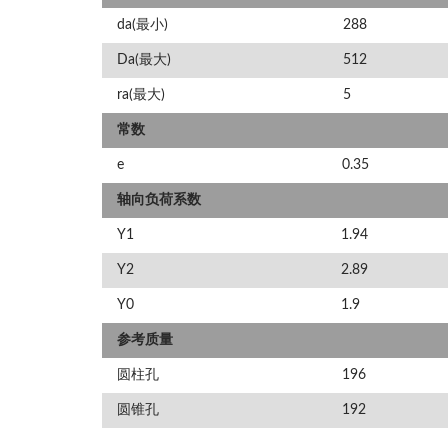
da(最小)
288
Da(最大)
512
ra(最大)
5
常数
e
0.35
轴向负荷系数
Y1
1.94
Y2
2.89
Y0
1.9
参考质量
圆柱孔
196
圆锥孔
192