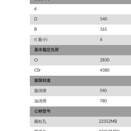
d
D
540
B
165
r( 最小)
6
基本额定负荷
Cr
2830
C0r
4380
极限转速
脂润滑
590
油润滑
780
公称型号
圆柱孔
22352MB