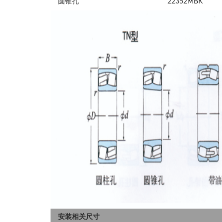
圆锥孔
22352MBK
安装相关尺寸